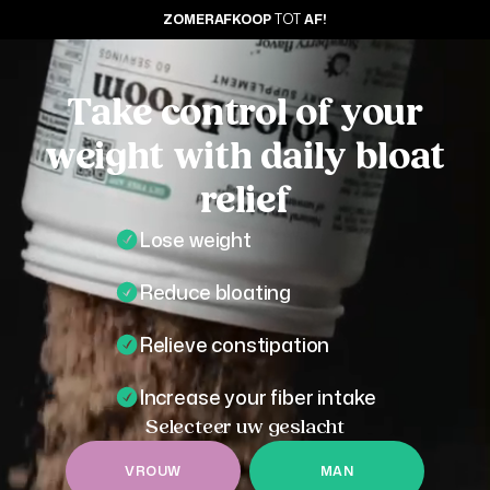
ZOMERAFKOOP
TOT
AF
!
Take control of your
weight with daily bloat
relief
Lose weight
Reduce bloating
Relieve constipation
Increase your fiber intake
Selecteer uw geslacht
VROUW
MAN