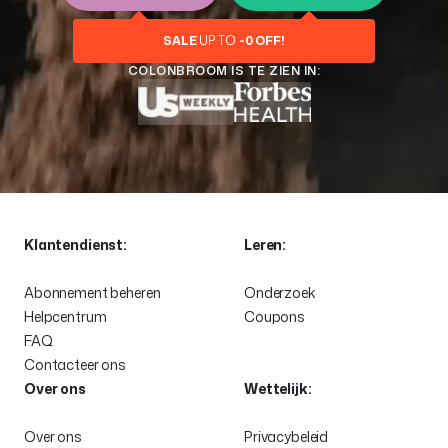
SALE
UP TO
-
0
OFF!
COLONBROOM IS TE ZIEN IN:
Klantendienst:
Leren:
Abonnement beheren
Onderzoek
Helpcentrum
Coupons
FAQ
Contacteer ons
Over ons
Wettelijk:
Over ons
Privacybeleid